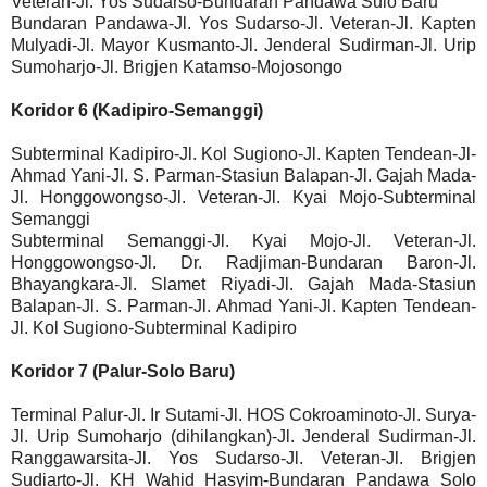
Veteran-Jl. Yos Sudarso-Bundaran Pandawa Sulo Baru
Bundaran Pandawa-Jl. Yos Sudarso-Jl. Veteran-Jl. Kapten
Mulyadi-Jl. Mayor Kusmanto-Jl. Jenderal Sudirman-Jl. Urip
Sumoharjo-Jl. Brigjen Katamso-Mojosongo
Koridor 6 (Kadipiro-Semanggi)
Subterminal Kadipiro-Jl. Kol Sugiono-Jl. Kapten Tendean-Jl-
Ahmad Yani-Jl. S. Parman-Stasiun Balapan-Jl. Gajah Mada-
Jl. Honggowongso-Jl. Veteran-Jl. Kyai Mojo-Subterminal
Semanggi
Subterminal Semanggi-Jl. Kyai Mojo-Jl. Veteran-Jl.
Honggowongso-Jl. Dr. Radjiman-Bundaran Baron-Jl.
Bhayangkara-Jl. Slamet Riyadi-Jl. Gajah Mada-Stasiun
Balapan-Jl. S. Parman-Jl. Ahmad Yani-Jl. Kapten Tendean-
Jl. Kol Sugiono-Subterminal Kadipiro
Koridor 7 (Palur-Solo Baru)
Terminal Palur-Jl. Ir Sutami-Jl. HOS Cokroaminoto-Jl. Surya-
Jl. Urip Sumoharjo (dihilangkan)-Jl. Jenderal Sudirman-Jl.
Ranggawarsita-Jl. Yos Sudarso-Jl. Veteran-Jl. Brigjen
Sudiarto-Jl. KH Wahid Hasyim-Bundaran Pandawa Solo