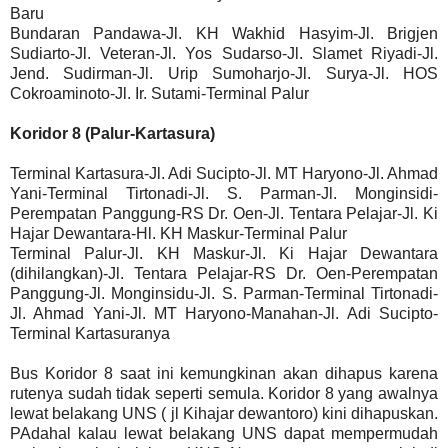
Baru
Bundaran Pandawa-Jl. KH Wakhid Hasyim-Jl. Brigjen
Sudiarto-Jl. Veteran-Jl. Yos Sudarso-Jl. Slamet Riyadi-Jl.
Jend. Sudirman-Jl. Urip Sumoharjo-Jl. Surya-Jl. HOS
Cokroaminoto-Jl. Ir. Sutami-Terminal Palur
Koridor 8 (Palur-Kartasura)
Terminal Kartasura-Jl. Adi Sucipto-Jl. MT Haryono-Jl. Ahmad
Yani-Terminal Tirtonadi-Jl. S. Parman-Jl. Monginsidi-
Perempatan Panggung-RS Dr. Oen-Jl. Tentara Pelajar-Jl. Ki
Hajar Dewantara-Hl. KH Maskur-Terminal Palur
Terminal Palur-Jl. KH Maskur-Jl. Ki Hajar Dewantara
(dihilangkan)-Jl. Tentara Pelajar-RS Dr. Oen-Perempatan
Panggung-Jl. Monginsidu-Jl. S. Parman-Terminal Tirtonadi-
Jl. Ahmad Yani-Jl. MT Haryono-Manahan-Jl. Adi Sucipto-
Terminal Kartasuranya
Bus Koridor 8 saat ini kemungkinan akan dihapus karena
rutenya sudah tidak seperti semula. Koridor 8 yang awalnya
lewat belakang UNS ( jl Kihajar dewantoro) kini dihapuskan.
PAdahal kalau lewat belakang UNS dapat mempermudah