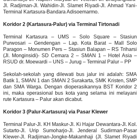
Jl. Radjiman-Jl. Wahidin-Jl. Slamet Riyadi-Jl. Ahmad Yani-
Terminal Kartasura-Bandara Adisoemarmo.
Koridor 2 (Kartasura-Palur) via Terminal Tirtonadi
Terminal Kartasura – UMS – Solo Square – Stasiun
Purwosari – Gendengan – Lap. Kota Barat – Mall Solo
Paragon – Monumen Pers – Stasiun Balapan – RS Triharsi
(Jl. Monginsidi)- SD Cemara 2 – SMAN 1 – Hotel Asia –
RSUD dr. Moewardi – UNS – Jurug – Terminal Palur – PP
Sekolah-sekolah yang dilewati bus jalur ini adalah: SMA
Batik 1, SMAN 1 dan SMAN 2 Surakarta, SMK Kristen, SMP
dan SMA Warga. Dengan dioperasikannya BST Koridor 2
ini, maka operasional bus kota yang selama ini melayani
rute Kartasura – Palur akan dicabut.
Koridor 3 (Palur-Kartasura) via Pasar Klewer
Terminal Palur-Jl. KH Maskur-Jl. Ki Hajar Dewantara-Jl. Kol.
Sutarto-Jl. Urip Sumoharjo-Jl. Jenderal Sudirman-Pasar
Klewer-Jl. Radjiman-Jongke-Makamhaji (Jl. Slamet Riyadi