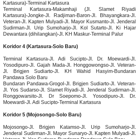
Kartasura)-Terminal Kartasura
Terminal Kartasura-Makamhaji (Jl. Slamet Riyadi
Kartasura)-Jongke-Jl. Radjiman-Baron-Jl. Bhayangkara-Jl.
Veteran-Jl. Kapten Mulyadi-Jl. Mayor Kusmanto-Jl. Jenderal
Sudirman-Jl. Urip Sumoharjo-Jl. Kol Sutarto-Jl. Ki Hajar
Dewantara (dihilangkan)-Jl. KH Maskur-Terminal Palur
Koridor 4 (Kartasura-Solo Baru)
Terminal Kartasura-Jl. Adi Sucipto-Jl. Dr. Moewardi-Jl.
Yosodipuro-Jl. Gajah Mada-Jl. Honggowongso-Jl. Veteran-
Jl. Brigjen Sudiarto-Jl. KH Wahid Hasyim-Bundaran
Pandawa Solo Baru
Bundaran Pandawa-Grogol-Jl. Brigjen Sudiarto-Jl. Veteran-
Jl. Yos Sudarso-Jl. Slamet Riyadi-Jl. Jenderal Sudirman-Jl.
Ronggowarsito-Jl. Dr Soepomo-Jl. Yosodipuro-Jl. Dr.
Moewardi-Jl. Adi Sucipto-Terminal Kartasura
Koridor 5 (Mojosongo-Solo Baru)
Mojosongo-Jl. Brigjen Katamso-Jl. Urip Sumoharjo-Jl.
Jenderal Sudirman-Jl. Mayor Sunaryo-Jl. Kapten Mulyadi-Jl.