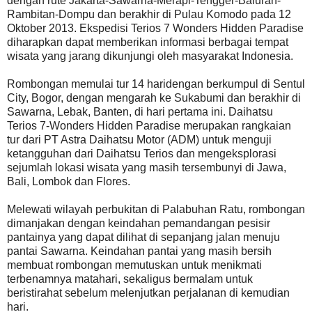
dengan rute Jakarta-Sawarna-Merapi-Tengger-Baluran-
Rambitan-Dompu dan berakhir di Pulau Komodo pada 12
Oktober 2013. Ekspedisi Terios 7 Wonders Hidden Paradise
diharapkan dapat memberikan informasi berbagai tempat
wisata yang jarang dikunjungi oleh masyarakat Indonesia.
Rombongan memulai tur 14 haridengan berkumpul di Sentul
City, Bogor, dengan mengarah ke Sukabumi dan berakhir di
Sawarna, Lebak, Banten, di hari pertama ini. Daihatsu
Terios 7-Wonders Hidden Paradise merupakan rangkaian
tur dari PT Astra Daihatsu Motor (ADM) untuk menguji
ketangguhan dari Daihatsu Terios dan mengeksplorasi
sejumlah lokasi wisata yang masih tersembunyi di Jawa,
Bali, Lombok dan Flores.
Melewati wilayah perbukitan di Palabuhan Ratu, rombongan
dimanjakan dengan keindahan pemandangan pesisir
pantainya yang dapat dilihat di sepanjang jalan menuju
pantai Sawarna. Keindahan pantai yang masih bersih
membuat rombongan memutuskan untuk menikmati
terbenamnya matahari, sekaligus bermalam untuk
beristirahat sebelum melenjutkan perjalanan di kemudian
hari.