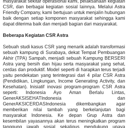
masyarakat sekitar operasional kami, pelaksanaan kegiatan
CSR, dan berbagai kegiatan sosial lainnya. Melalui Astra
Friendly Company, kami bertujuan untuk menjalin hubungan
baik dengan setiap komponen masyarakat sehingga kami
dapat diterima baik dan menjadi bagian dari masyarakat.
Beberapa Kegiatan CSR Astra
Sebuah studi kasus CSR yang menarik adalah transformasi
sebuah kampung di Surabaya, dekat Tempat Pembuangan
Akhir (TPA) Sampah, menjadi sebuah Kampung BERSERI
Astra yang bersih dan hijau serta masyarakat yang sehat,
cerdas dan produktif. Model seperti di harapkan terus terjadi
yaitu pendekatan yang terintegrasi dari 4 pilar CSR Astra
(Pendidikan, Lingkungan, Income Generating Activity, dan
Kesehatan). Inisiatif inovasi program-program CSR Astra
seperti: Indonesia Ayo Aman Berlalu Lintas,
GenerAKSISEHATIndonesia dan
GenerAKSICERDASIndonesia dikembangkan agar
memberikan nilai tambah yang berkelanjutan bagi
masyarakat Indonesia. Ke depan Grup Astra dan
kesembilan yayasannya akan terus meningkatkan program
tanggung jawab sosial sekaligus mendukung upaya