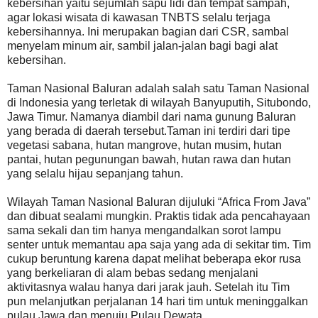
kebersihan yaitu sejumlah sapu lidi dan tempat sampah,
agar lokasi wisata di kawasan TNBTS selalu terjaga
kebersihannya. Ini merupakan bagian dari CSR, sambal
menyelam minum air, sambil jalan-jalan bagi bagi alat
kebersihan.
Taman Nasional Baluran adalah salah satu Taman Nasional
di Indonesia yang terletak di wilayah Banyuputih, Situbondo,
Jawa Timur. Namanya diambil dari nama gunung Baluran
yang berada di daerah tersebut.Taman ini terdiri dari tipe
vegetasi sabana, hutan mangrove, hutan musim, hutan
pantai, hutan pegunungan bawah, hutan rawa dan hutan
yang selalu hijau sepanjang tahun.
Wilayah Taman Nasional Baluran dijuluki “Africa From Java”
dan dibuat sealami mungkin. Praktis tidak ada pencahayaan
sama sekali dan tim hanya mengandalkan sorot lampu
senter untuk memantau apa saja yang ada di sekitar tim. Tim
cukup beruntung karena dapat melihat beberapa ekor rusa
yang berkeliaran di alam bebas sedang menjalani
aktivitasnya walau hanya dari jarak jauh. Setelah itu Tim
pun melanjutkan perjalanan 14 hari tim untuk meninggalkan
pulau Jawa dan menuju Pulau Dewata.