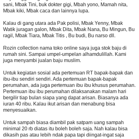
sani, Mbak Tini, buk dokter gigi, Mbah yono, Mamah nita,
Mbak kiki, Mbak caca dan lainnya lupa.
Kalau di gang utara ada Pak polisi, Mbak Yenny, Mbak
Watik juragan galon, Mbak Dita, Mbak Nana, Bu Mingun, Bu
ragil, Mbak Tiara, Mbak Titis , Bu budi, Bu narso dll.
Rozin collection nama toko online saya juga stok baju di
rumah sini. Sampai umpel-umpelan alhamdulillah. Kami
juga menyambi jualan baju muslim.
Untuk kegiatan sosial ada pertemuan RT bapak-bapak dan
ibu-ibu sendiri sendiri. Ada pertemuan bapak-bapak
perumahan, ada juga pertemuan ibu ibu khusus perumahan.
Pertemuan ibu ibu perumahan dilaksanakan malam hari
bergilir tiap bulan siapa yang dapat arisan. Biasanya ada
iuran 40 ribu. Kalau ikut arisan dan menabung bisa
menyesuaikan.
Untuk sampah biasa diambil pak satpam uang sampah
minimal 20 rb diatas itu boleh boleh saja. Nah kalau bisa
dikasih pas atau lebih ndak papa tapi diingat-ingat saja