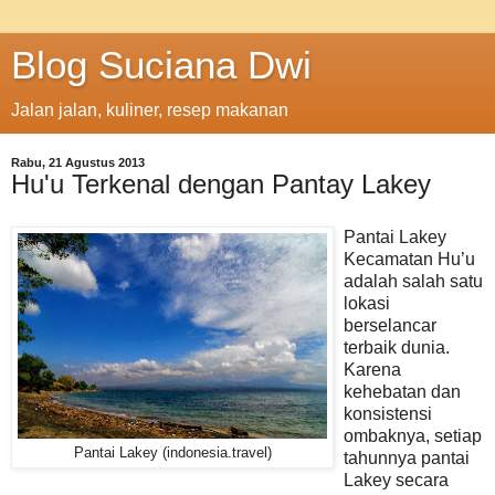
Blog Suciana Dwi
Jalan jalan, kuliner, resep makanan
Rabu, 21 Agustus 2013
Hu'u Terkenal dengan Pantay Lakey
Pantai Lakey
Kecamatan Hu’u
adalah salah satu
lokasi
berselancar
terbaik dunia.
Karena
kehebatan dan
konsistensi
ombaknya, setiap
Pantai Lakey (indonesia.travel)
tahunnya pantai
Lakey secara