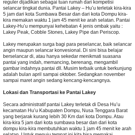
reguler dijadikan sebagai tuan rumah dari kompetisi
selancar tingkat dunia. Pantai Lakey – Hu’u terletak kira-kira
5 jam dari kota Sumbawa Besar dan dari kota Dompu kira-
kira memakan waktu 1 jam 45 menit ke arah selatan. Pantai
Lakey-Hu’u mempunyai kehebatan 4 jenis ombak yaitu :
Lakey Peak, Cobble Stones, Lakey Pipe dan Periscop.
Lakey merupakan surga bagi para peselancar, baik selancar
angin maupun selancar konvesional. Di sini bisa belajar
berselancar di, atau hanya sekedar menikmati suasana
pantai yang indah, memancing, berenang, mengambil
gambar indahnya pantai dll. Musim terbaik untuk berkunjung
adalah bulan april sampai oktober. Sedangkan november
sampai maret angin sedang kencang-kencangnya.
Lokasi dan Transportasi ke Pantai Lakey
Secara administratif pantai Lakey terletak di Desa Hu’u
kecamatan Hu’u Kabupaten Dompu, Nusa Tenggara Barat
yang berjarak kurang lebih 30 Km dari kota Dompu. Atau
kira-kira 5 jam dari kota sumbawa besar dan dari kota
dompu kira-kira membutuhkan waktu 1 jam 45 menit ke arah
selatan. Untuk menuju tempat ini kita bisa memakai