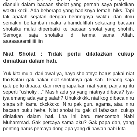
dianulir dalam bacaan sholat yang pernah saya praktikan
waktu kecil. Ada beberapa yang hadisnya lemah, hiks. Tapi
tak apalah sejalan dengan beriringnya waktu, dan ilmu
semakin bertambah maka alhamdulillah sekarang bacaan
sholatku mulai diperbaiki ke bacaan sholat yang shohih.
Semoga saja sholatku di terima sama Allah,
aaaaaaaamiiiiiiiiin
Niat Sholat : Tidak perlu dilafazkan cukup
diniatkan dalam hati.
Yuk kita mulai dari awal ya, hayo sholatnya harus pakai niat
lho.Kalau gak pakai niat sholatnya gak sah. Tenang saja
gak perlu dibaca, dan menghapalkan niat yang panjang itu
seperti “usholiy ...” Masih ada ya yang niatnya dibaca? Iya-
iya emang ada yang salah? Uhukkkkkk, niat kog dibaca niru
siapa sih kamu ckckkckc. Niru pak guru agama, atau niru
bacaan buku hehe. Niat sholat itu gak di lafazkan, cukup
diniatkan dalam hati. Lha ini baru mencontoh Nabi
Muhammad. Gak percaya sama aku? Gak papa dah, yang
penting harus percaya dong apa yang di bawah nabi kita.